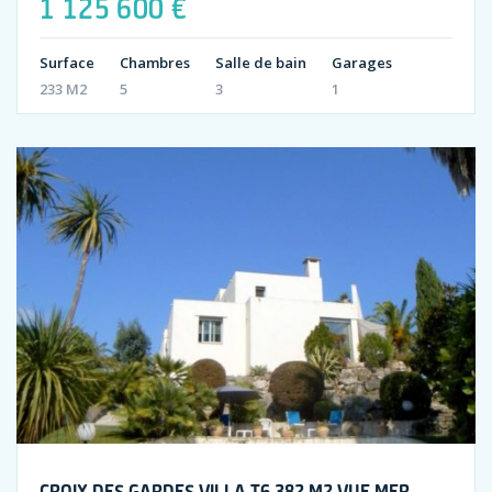
1 125 600 €
Surface
Chambres
Salle de bain
Garages
233 M2
5
3
1
CROIX DES GARDES VILLA T6 382 M2 VUE MER