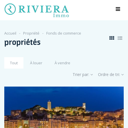
Accueil
Propriété
Fonds de commerce
propriétés
Tout
À louer
À vendre
Trier par:
Ordre de tri: