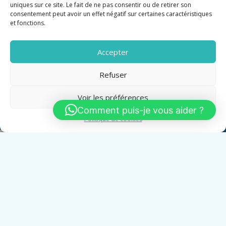
Appartement
uniques sur ce site. Le fait de ne pas consentir ou de retirer son
consentement peut avoir un effet négatif sur certaines caractéristiques
Villas
et fonctions.
Immeuble
Accepter
Fonds de commerce
Immobilier pro
Refuser
Voir les préférences
ANNONCES RÉCENTES
Comment puis-je vous aider ?
Politique de cookies
CANNES ANGLE PETIT JUAS T3/T4 DE 97M2 SUD OUEST
TERRASSES VUE MER GARAGE, CAVE
479 999 €
SAINT RAPHAËL BORD DE MER T2 DE 45M2 VUE MER
TERRASSE PARKING
350 000 €