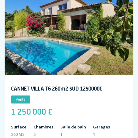
CANNET VILLA T6 260m2 SUD 1250000€
Vente
1 250 000 €
Surface
Chambres
Salle de bain
Garages
260 M2
5
1
1