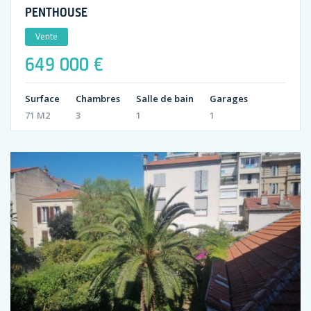
PENTHOUSE
Vente
649 000 €
Surface
Chambres
Salle de bain
Garages
71 M2
3
1
1