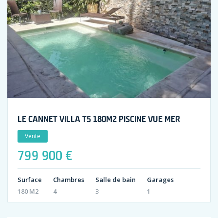
LE CANNET VILLA T5 180M2 PISCINE VUE MER
Vente
799 900 €
Surface
Chambres
Salle de bain
Garages
180 M2
4
3
1