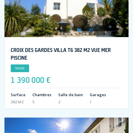
CROIX DES GARDES VILLA T6 382 M2 VUE MER
PISCINE
Vente
1 390 000 €
Surface
Chambres
Salle de bain
Garages
382 M2
5
2
1