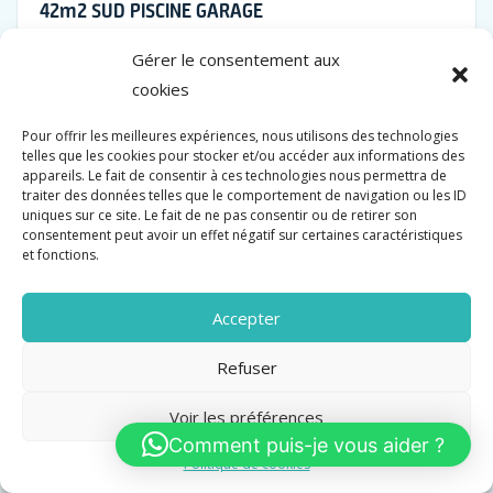
42m2 SUD PISCINE GARAGE
Vente
Gérer le consentement aux
1 372 000 €
cookies
Pour offrir les meilleures expériences, nous utilisons des technologies
Surface
Chambres
Salle de bain
telles que les cookies pour stocker et/ou accéder aux informations des
128 M2
3
2
appareils. Le fait de consentir à ces technologies nous permettra de
traiter des données telles que le comportement de navigation ou les ID
uniques sur ce site. Le fait de ne pas consentir ou de retirer son
consentement peut avoir un effet négatif sur certaines caractéristiques
et fonctions.
Accepter
Refuser
Voir les préférences
Comment puis-je vous aider ?
Politique de cookies