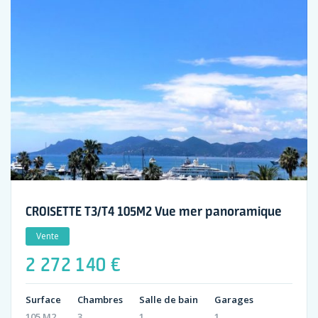
CROISETTE T3/T4 105M2 Vue mer panoramique
Vente
2 272 140 €
Surface
Chambres
Salle de bain
Garages
105 M2
3
1
1