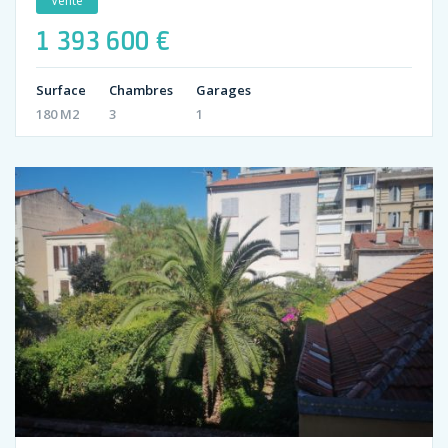
Vente
1 393 600 €
Surface
Chambres
Garages
180 M2
3
1