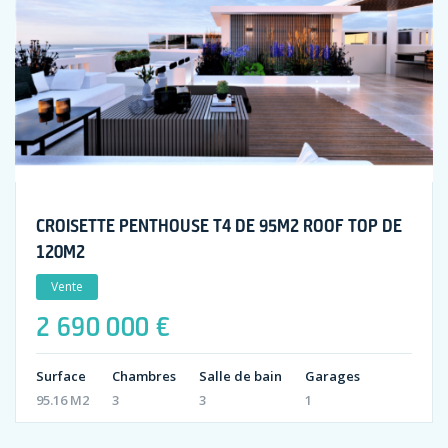
CROISETTE PENTHOUSE T4 DE 95M2 ROOF TOP DE
120M2
Vente
2 690 000 €
Surface
Chambres
Salle de bain
Garages
95.16 M2
3
3
1