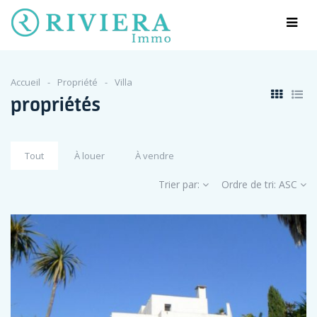
Accueil
Propriété
Villa
propriétés
Tout
À louer
À vendre
Trier par:
Ordre de tri:
ASC