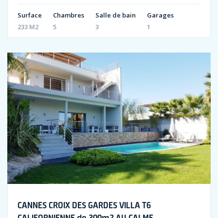
Surface
Chambres
Salle de bain
Garages
233 M2
5
3
1
CANNES CROIX DES GARDES VILLA T6
CALIFORNIENNE de 300m2 AU CALME