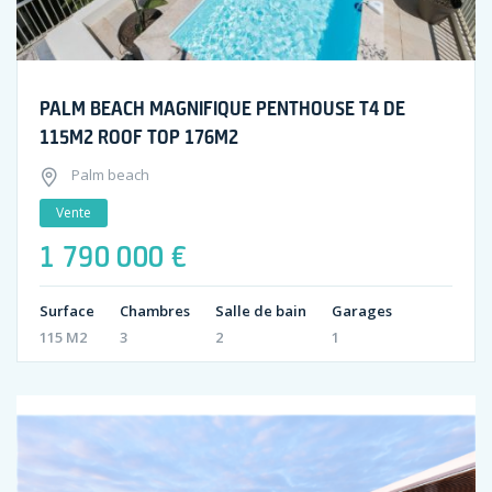
PALM BEACH MAGNIFIQUE PENTHOUSE T4 DE
115M2 ROOF TOP 176M2
Palm beach
Vente
1 790 000 €
Surface
Chambres
Salle de bain
Garages
115 M2
3
2
1