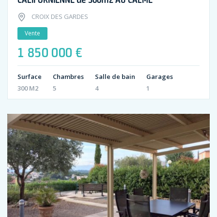
CROIX DES GARDES
Vente
1 850 000 €
Surface
Chambres
Salle de bain
Garages
300 M2
5
4
1