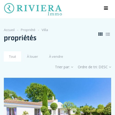
Accueil
Propriété
Villa
propriétés
Tout
À louer
À vendre
Trier par:
Ordre de tri:
DESC