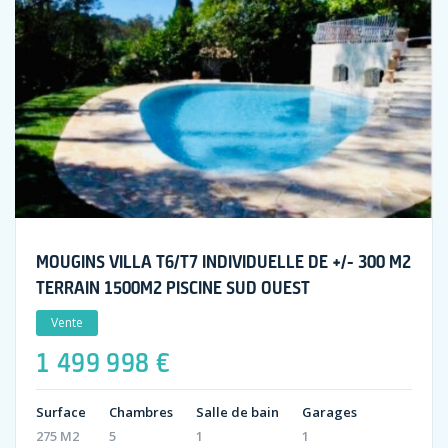
MOUGINS VILLA T6/T7 INDIVIDUELLE DE +/- 300 M2
TERRAIN 1500M2 PISCINE SUD OUEST
Vente
1 499 998 €
Surface
Chambres
Salle de bain
Garages
275 M2
5
1
1