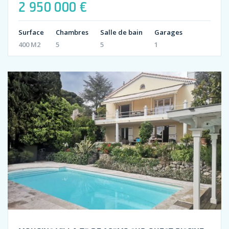
2 950 000 €
Surface
Chambres
Salle de bain
Garages
400 M2
5
5
1