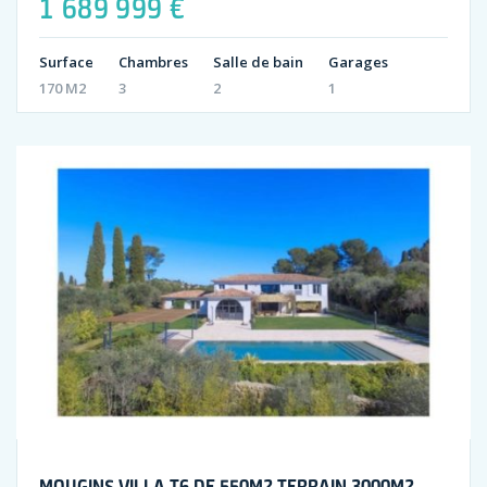
1 689 999 €
Surface
Chambres
Salle de bain
Garages
170 M2
3
2
1
MOUGINS VILLA T6 DE 550M2 TERRAIN 3000M2