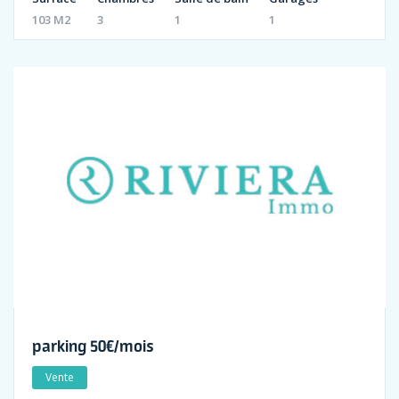
103 M2
3
1
1
parking 50€/mois
Vente