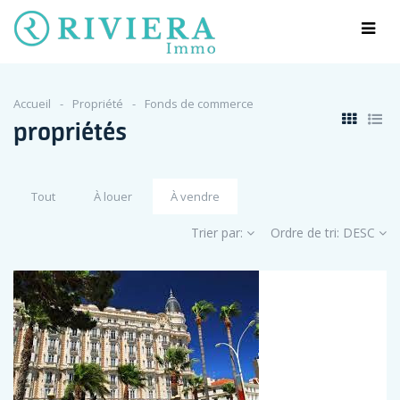
Accueil
Propriété
Fonds de commerce
propriétés
Tout
À louer
À vendre
Trier par:
Ordre de tri:
DESC