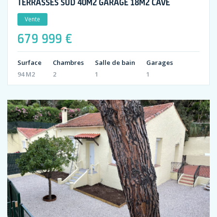
TERRASSES SUD 40M2 GARAGE 18M2 CAVE
Vente
679 999 €
Surface
Chambres
Salle de bain
Garages
94 M2
2
1
1