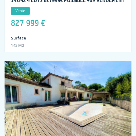
Vente
827 999 €
Surface
142 M2