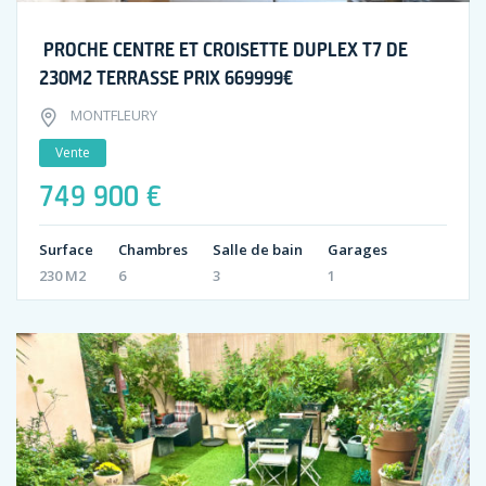
PROCHE CENTRE ET CROISETTE DUPLEX T7 DE
230M2 TERRASSE PRIX 669999€
MONTFLEURY
Vente
749 900 €
Surface
Chambres
Salle de bain
Garages
230 M2
6
3
1