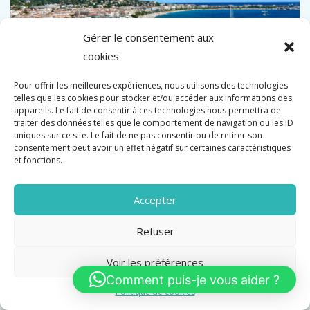
Gérer le consentement aux
cookies
Pour offrir les meilleures expériences, nous utilisons des technologies
telles que les cookies pour stocker et/ou accéder aux informations des
appareils. Le fait de consentir à ces technologies nous permettra de
CANNES PLEIN CENTRE 290M DE LA CROISETTE
traiter des données telles que le comportement de navigation ou les ID
BAR RESTAURANT 200M2
uniques sur ce site. Le fait de ne pas consentir ou de retirer son
consentement peut avoir un effet négatif sur certaines caractéristiques
Vente
et fonctions.
840 000 €
Accepter
Surface
Refuser
200 M2
Voir les préférences
Comment puis-je vous aider ?
Politique de cookies