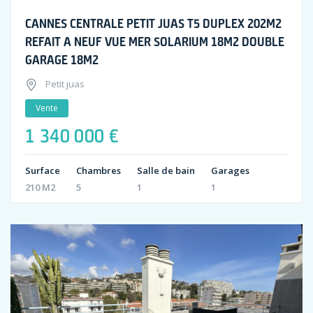
CANNES CENTRALE PETIT JUAS T5 DUPLEX 202M2
REFAIT A NEUF VUE MER SOLARIUM 18M2 DOUBLE
GARAGE 18M2
Petit juas
Vente
1 340 000 €
Surface
Chambres
Salle de bain
Garages
210 M2
5
1
1