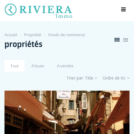
Accueil
Propriété
Fonds de commerce
propriétés
Tout
À louer
À vendre
Trier par:
Title
Ordre de tri: